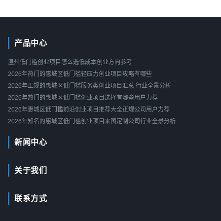
产品中心
温州低门槛创业项目怎么选低成本创业方向参考
2026年热门的惠城区低门槛轻压力创业项目攻略有哪些
2026年正规的惠城区低门槛服务类创业项目汇总 行业全景分析
2026年热门的惠城区低门槛创业项目选择有哪些用户力荐
2026年惠城区低门槛前沿创业项目推荐大全正规公司用户力荐
2026年知名的惠城区低门槛创业项目来图定制公司行业全景分析
新闻中心
关于我们
联系方式