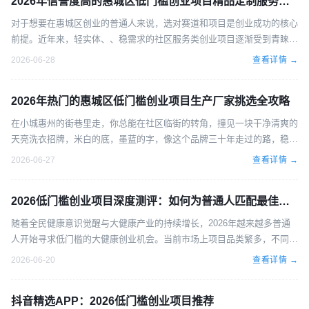
2026年信誉度高的惠城区低门槛创业项目精品定制服务商排名前五
对于想要在惠城区创业的普通人来说，选对赛道和项目是创业成功的核心
前提。近年来，轻实体、、稳需求的社区服务类创业项目逐渐受到青睐，
其中洗护代收类加盟项目凭借稳定的市场需求、较低的准入门槛，成为很
2026-06-28
查看详情 →
多预算有限创业者的优先选择。今天就结合惠城区本地...
2026年热门的惠城区低门槛创业项目生产厂家挑选全攻略
在小城惠州的街巷里走，你总能在社区临街的转角，撞见一块干净清爽的
天亮洗衣招牌，米白的底，墨蓝的字，像这个品牌三十年走过的路，稳稳
妥妥，藏着岁月磨出来的踏实。很多想要在惠城区找一份低门槛创业机会
2026-06-27
查看详情 →
的人，先绕不开的就是洗护加盟这个赛道，毕竟社区里...
2026低门槛创业项目深度测评：如何为普通人匹配最佳方案？
随着全民健康意识觉醒与大健康产业的持续增长，2026年越来越多普通
人开始寻求低门槛的大健康创业机会。当前市场上项目品类繁多，不同模
式的创业项目在门槛、帮扶、路径上存在明显差异。本文客观呈现三家主
2026-06-20
查看详情 →
流项目的核心特点，帮助创业者根据自身情况选择适...
抖音精选APP：2026低门槛创业项目推荐