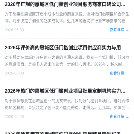
2026年正规的惠城区低门槛创业项目服务商家口碑公司汇总
对于想要在惠城区开启小成本创业的朋友来说，选对低门槛项目和合作品
牌，几乎决定了创业的起步成功率。近几年随着洗护行业市场需求的稳定
增长，加上模式创新带来的门槛降低，社区洗护代收加盟成为不少务实创
2026-06-30
查看详情 →
业者的选择，今天我们就结合行业实际情况，聊一聊惠...
2026年评价高的惠城区低门槛创业项目供应商实力与用户口碑
对于想要在惠城区开启创业之路的普通人来说，找到一个低门槛、低风险
的靠谱项目，是很多人迈出创业第一步的核心诉求。2026年，越来越多
的创业者开始把目光放在社区实体轻创业项目上，其中洗护行业的社区代
2026-06-30
查看详情 →
收店加盟，因为需求稳定、可复制性强，受到了很多...
2026年热门的惠城区低门槛创业项目批量定制机构实力与用户口碑
对于很多想要在惠城区创业的朋友来说，找对低门槛创业项目，选对合作
的加盟机构，直接决定了创业能不能走得稳、走得远。近几年，实体创业
越来越偏向轻资产、低风险的方向，很多预算有限、零经验的创业者，都
2026-06-29
查看详情 →
在寻找靠谱的惠城区低门槛创业项目生产企业，想找到...