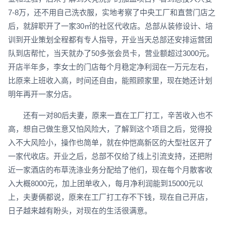
7-8万，还不用自己洗衣服，实地考察了中央工厂和直营门店之
后，就辞职开了一家30㎡的社区代收店。总部从装修设计、培
训到开业策划全程都有专人指导，开业当天总部还安排运营团
队到店帮忙，当天就办了50多张会员卡，营业额超过3000元。
开店半年多，李女士的门店每个月稳定净利润在一万元左右，
比原来上班收入高，时间还自由，能照顾家里，现在她还计划
明年再开一家分店。
还有一对80后夫妻，原来一直在工厂打工，辛苦收入也不
高，想自己做生意又怕风险大，了解到这个项目之后，觉得投
入不大风险小，操作也简单，就在仲恺高新区的大型社区开了
一家代收店。开业之后，总部不仅给了线上引流支持，还把附
近一家酒店的布草洗涤业务分配给了他们，现在每个月散客收
入大概8000元，加上团单收入，每月净利润能到15000元以
上，夫妻俩都说，原来在工厂打工存不下钱，现在自己开店，
日子越来越有盼头，对现在的生活很满意。