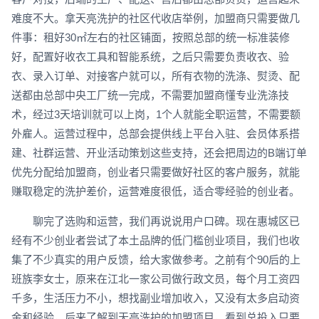
难度不大。拿天亮洗护的社区代收店举例，加盟商只需要做几
件事：租好30㎡左右的社区铺面，按照总部的统一标准装修
好，配置好收衣工具和智能系统，之后只需要负责收衣、验
衣、录入订单、对接客户就可以，所有衣物的洗涤、熨烫、配
送都由总部中央工厂统一完成，不需要加盟商懂专业洗涤技
术，经过3天培训就可以上岗，1个人就能全职运营，不需要额
外雇人。运营过程中，总部会提供线上平台入驻、会员体系搭
建、社群运营、开业活动策划这些支持，还会把周边的B端订单
优先分配给加盟商，创业者只需要做好社区的客户服务，就能
赚取稳定的洗护差价，运营难度很低，适合零经验的创业者。
聊完了选购和运营，我们再说说用户口碑。现在惠城区已
经有不少创业者尝试了本土品牌的低门槛创业项目，我们也收
集了不少真实的用户反馈，给大家做参考。之前有个90后的上
班族李女士，原来在江北一家公司做行政文员，每个月工资四
千多，生活压力不小，想找副业增加收入，又没有太多启动资
金和经验，后来了解到天亮洗护的加盟项目，看到总投入只要